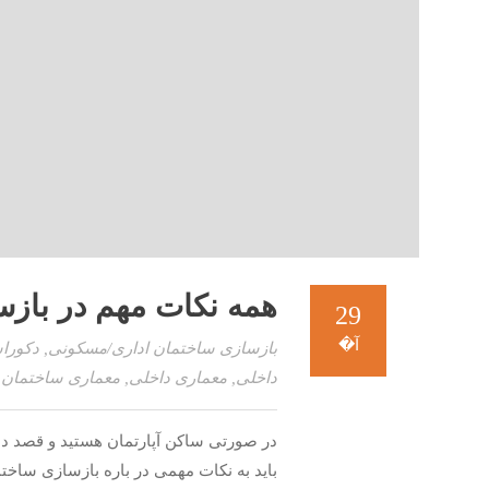
همه نکات مهم در بازس
29
آ�
بازسازی ساختمان اداری/مسکونی
,
دکورا
داخلی
,
معماری داخلی
,
معماری ساختمان
23
در صورتی ساکن آپارتمان هستید و قصد دارید
باید به نکات مهمی در باره بازسازی ساختما