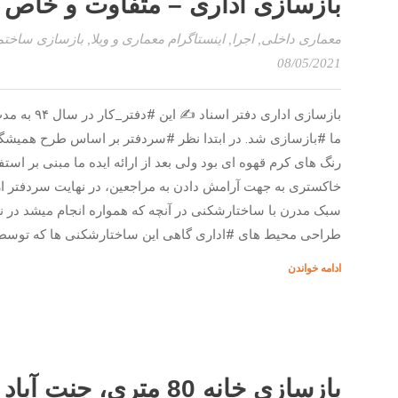
بازسازی اداری – متفاوت و خاص
معماری داخلی
,
اجرا
,
اینستاگرام معماری و ویلا
,
بازسازی ساختم
08/05/2021
ما #بازسازی شد. در ابتدا نظر #سردفتر بر اساس طرح همیشگی 
رنگ های کرم قهوه ای بود ولی بعد از ارائه ایده ما مبنی بر است
خاکستری به جهت آرامش دادن به مراجعین، در نهایت سردفتر از 
سبک مدرن با ساختارشکنی در آنچه که همواره انجام میشد در نه
طراحی محیط های #اداری گاهی این ساختارشکنی ها که توسط 
ادامه خواندن
بازسازی خانه 80 متری، جنت آباد