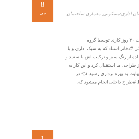
8
می
ان اداری/مسکونی
,
معماری ساختمان
,
بازسازی اداری دفتر اسناد ✍ این #دفتر_کار در سال ۹۴ به مدت ۴۰ روز کاری توسط گروه
#دفاتر اسناد که به سبک اداری و با
فاده از رنگ سبز و ترکیب اش با سفید و
طراحی ما استقبال کرد و این کار به
ایت به بهره برداری رسید. 👈 در
#طراح داخلی انجام میشود که.
1