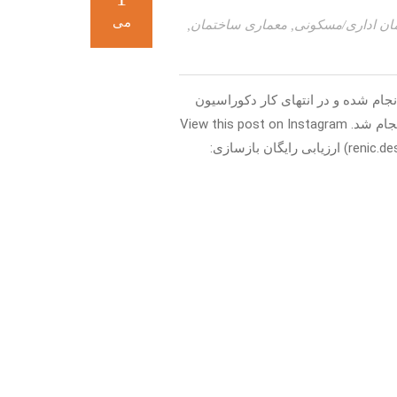
می
ان اداری/مسکونی
,
معماری ساختمان
,
در سال 1395 به صورت کامل انجام شده و در انتهای کار دکوراسیون
داخلی آن انجام شد، از تخریب تا چیدمان نهایی در مدت ۲ ماه انجام شد. View this post on Instagram
A post shared by ⚜️دکوراسیون|طراحی داخلی|رنیک⚜️ (@renic.design) ارزیابی رایگان بازسازی: