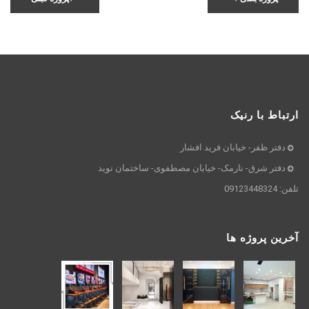
ارتباط با رنیک
دفتر ظفر- خیابان فرید افشار
دفتر شرق- نارمک- خیابان مصطفوی- ساختمان نوید
تلفن: 09123448324
آخرین پروژه ها